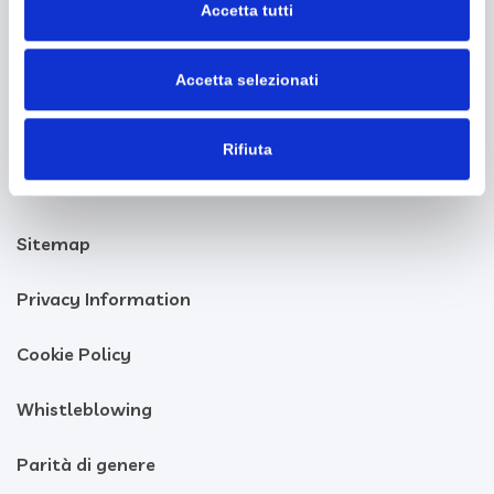
Accetta tutti
Codice SDI: A5707H7
+390507850101
|
info@tdgroupitalia.it
Accetta selezionati
Rifiuta
Sitemap
Privacy Information
Cookie Policy
Whistleblowing
Parità di genere