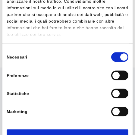
Preparazione del progetto
analizzare il nostro traffico. Condividiamo inoltre
Presentazione della pratica all’Ente preposto
informazioni sul modo in cui utilizzi il nostro sito con i nostri
partner che si occupano di analisi dei dati web, pubblicità e
Gestione amministrativa del progetto stesso
social media, i quali potrebbero combinarle con altre
Contatti con i funzionari dell’Ente
informazioni che hai fornito loro o che hanno raccolto dal
Gestione dell’erogazione del contributo.
tuo utilizzo dei loro servizi.
Selezione
Contattaci
Necessari
del
consenso
Preferenze
Statistiche
Marketing
TD GROUP ITALIA S.R.L
Via del Fischione, 19 56019 Vecchiano (PI)
C.F./P.I. 02205410505