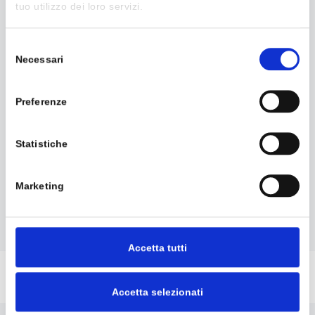
tuo utilizzo dei loro servizi.
Selezione
Necessari
del
consenso
CLOUD
Preferenze
La piattaforma ideale per la
Statistiche
condivisione dei tuoi file in tutta
sicurezza.
Marketing
Accetta tutti
Contattaci
Accetta selezionati