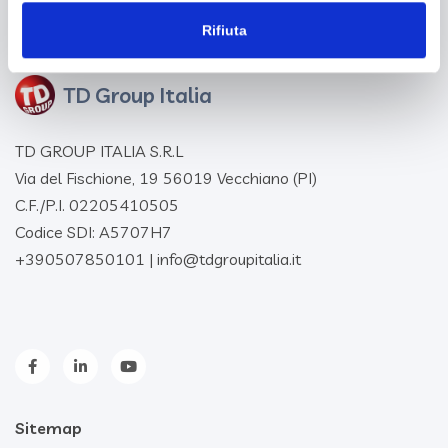
Rifiuta
TD GROUP ITALIA S.R.L
Via del Fischione, 19 56019 Vecchiano (PI)
C.F./P.I. 02205410505
Codice SDI: A5707H7
+390507850101
|
info@tdgroupitalia.it
Sitemap