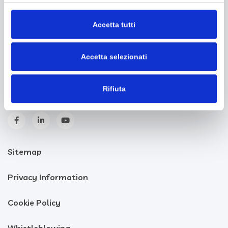
TD GROUP ITALIA S.R.L
Via del Fischione, 19 56019 Vecchiano (PI)
Accetta tutti
C.F./P.I. 02205410505
Codice SDI: A5707H7
Accetta selezionati
+390507850101
|
info@tdgroupitalia.it
Rifiuta
Sitemap
Privacy Information
Cookie Policy