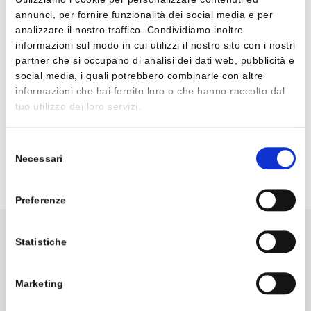
annunci, per fornire funzionalità dei social media e per
completa delle Postazioni di Lavoro (Hw, sistemistica e
analizzare il nostro traffico. Condividiamo inoltre
applicativa) per il Cliente
Ministero della Giustizia:
informazioni sul modo in cui utilizzi il nostro sito con i nostri
partner che si occupano di analisi dei dati web, pubblicità e
7.780 Postazioni di lavoro
social media, i quali potrebbero combinarle con altre
359 Server fisici e virtuali
informazioni che hai fornito loro o che hanno raccolto dal
tuo utilizzo dei loro servizi.
1.129 Stampanti di rete
592 Apparati di rete
Selezione
Necessari
del
consenso
Contattaci
Preferenze
Statistiche
Marketing