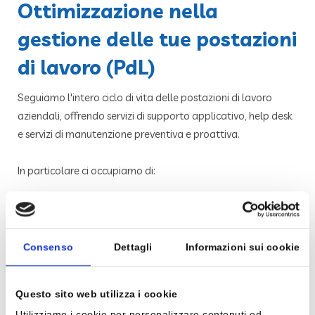
Ottimizzazione nella
gestione delle tue postazioni
di lavoro (PdL)
Seguiamo l'intero ciclo di vita delle postazioni di lavoro
aziendali, offrendo servizi di supporto applicativo, help desk
e servizi di manutenzione preventiva e proattiva.
In particolare ci occupiamo di:
Monitoring & Alerting
SLA management
Asset Management
Consenso
Dettagli
Informazioni sui cookie
Proactive Maintenance
Reporting.
Questo sito web utilizza i cookie
Uno dei più importanti Best Case è il Progetto di Gestione
Utilizziamo i cookie per personalizzare contenuti ed