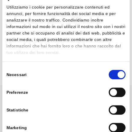
Utilizziamo i cookie per personalizzare contenuti ed
annunci, per fornire funzionalità dei social media e per
analizzare il nostro traffico. Condividiamo inoltre
MIDA
informazioni sul modo in cui utilizzi il nostro sito con i nostri
partner che si occupano di analisi dei dati web, pubblicità e
La Suite realizzata per semplificare il processo
social media, i quali potrebbero combinarle con altre
di dematerializzazione di Pubbliche
informazioni che hai fornito loro o che hanno raccolto dal
Amministrazioni e Aziende.
tuo utilizzo dei loro servizi.
Selezione
Contattaci
Necessari
del
consenso
Preferenze
Statistiche
Marketing