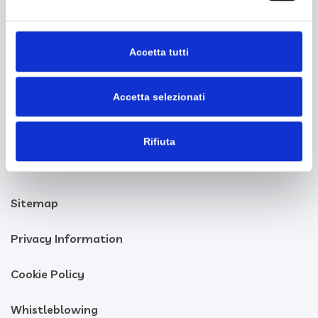
TD GROUP ITALIA S.R.L
Via del Fischione, 19 56019 Vecchiano (PI)
C.F./P.I. 02205410505
Accetta tutti
Codice SDI: A5707H7
+390507850101
|
info@tdgroupitalia.it
Accetta selezionati
Rifiuta
Sitemap
Privacy Information
Cookie Policy
Whistleblowing